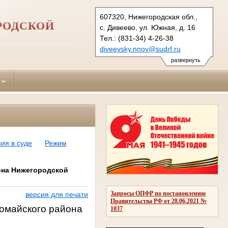
607320, Нижегородская обл.,
РОДСКОЙ
с. Дивеево, ул. Южная, д. 16
Тел.: (831-34) 4-26-38
diveevsky.nnov@sudrf.ru
развернуть
ия в суде
Режим
она Нижегородской
Запросы ОПФР по постановлению
версия для печати
Правительства РФ от 28.06.2021 №
вомайского района
1037